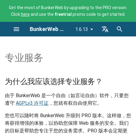
Get the most of BunkerWeb by upgrading to the PRO version.
Click
here
and use the
freetrial
promo code to get started.
正
BunkerWeb 文档
1.6.13
在
为什么我应该选择专业服
初
English - 🇬🇧
务？
始
Français - 🇫🇷
专业服务
你们提供哪些专业服务？
化
Deutsch - 🇩🇪
搜
Español - 🇪🇸
我如何获取更多信息？
为什么我应该选择专业服务？
索
中文 - 🇨🇳
由于 BunkerWeb 是一个自由（如言论自由）软件，只要您
引
Translations by Morphaius Polygl
遵守
AGPLv3 许可证
，您就有权自由使用它。
擎
您也可以随时将 BunkerWeb 升级到 PRO 版本。这样做，您
将获得增强的体验，以协助您保障 Web 服务的安全。我们
的目标是帮助您专注于您的业务需求。PRO 版本会定期更